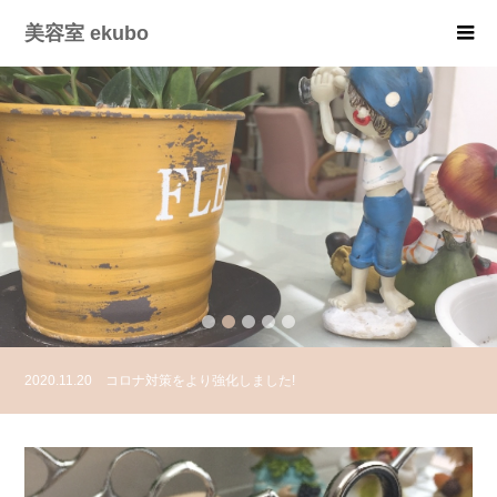
美容室 ekubo
2
3
4
5
2020.11.20
コロナ対策をより強化しました!
2020.06.24
2名様までの予約管理とマンツーマン施術